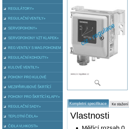
REGULÁTORY»
REGULAČNÍ VENTILY»
SERVOPOHONY»
SERVOPOHONY VZT KLAPEK»
REG.VENTILY S MAG.POHONEM
»
REGULAĆNÍ KOHOUTY»
KULOVÉ VENTILY»
POHONY PRO KULOVÉ
VENTILY»
MEZIPŘIRUBOVÉ ŠKRTÍCÍ
KLAPY»
POHONY PRO ŠKRTÍCÍ KLAPY»
Kompletní specifikace
Ke stažení
REGULAČNÍ SADY»
Vlastnosti
TEPLOTNÍ ČIDLA»
ČIDLA VLHKOSTI»
Měřící rozsah 0.