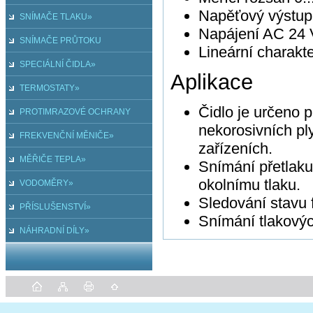
Napěťový výstupn
SNÍMAČE TLAKU»
Napájení AC 24 
SNÍMAČE PRŮTOKU
Lineární charakte
SPECIÁLNÍ ČIDLA»
Aplikace
TERMOSTATY»
Čidlo je určeno 
PROTIMRAZOVÉ OCHRANY
nekorosivních pl
FREKVENČNÍ MĚNIČE»
zařízeních.
MĚŘIČE TEPLA»
Snímání přetlaku
okolnímu tlaku.
VODOMĚRY»
Sledování stavu f
PŘÍSLUŠENSTVÍ»
Snímání tlakovýc
NÁHRADNÍ DÍLY»