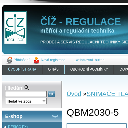
ČÍŽ - REGULACE
měřící a regulační technika
PRODEJ A SERVIS REGULAČNÍ TECHNIKY SIEME
Přihlášení
Nová registrace
_withdrawal_button
ÚVODNÍ STRANA
O NÁS
OBCHODNÍ PODMÍNKY
DOK
Hledání
»
Úvod
SNÍMAČE TL
QBM2030-5
E-shop
DESIGO PX»